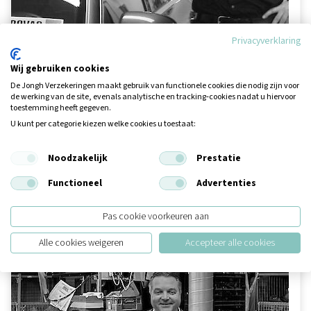
Privacyverklaring
Bedrijfsverzekeringen
"de Jongh regelde dat ik zelf online auto's kan
Wij gebruiken cookies
verzekeren"
De Jongh Verzekeringen maakt gebruik van functionele cookies die nodig zijn voor
de werking van de site, evenals analytische en tracking‑cookies nadat u hiervoor
toestemming heeft gegeven.
Jeroen van Doormaal verkoopt sinds 2005 vanuit Vessem
U kunt per categorie kiezen welke cookies u toestaat:
jonge, gebruikte auto’s.
Noodzakelijk
Prestatie
Van Doormaal is een full service autobedrijf. Niet alleen in- en
verkoop, maar ook service, onderhoud en reparatie ...
Functioneel
Advertenties
Lees verder »
Pas cookie voorkeuren aan
Alle cookies weigeren
Accepteer alle cookies