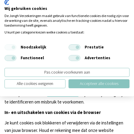
een link te klikken ga je naar een website buiten de Jongh. Het kan
Wij gebruiken cookies
zijn dat deze externe websites gebruik maken van cookies. Graag
De Jongh Verzekeringen maakt gebruik van functionele cookies die nodig zijn voor
de werking van de site, evenals analytische en tracking‑cookies nadat u hiervoor
verwijzen wij hiervoor naar de cookie- of privacyverklaring van de
toestemming heeft gegeven.
betreffende website.
U kunt per categorie kiezen welke cookies u toestaat:
Jouw rechten
Noodzakelijk
Prestatie
Je hebt het recht om:
Functioneel
Advertenties
Toestemming voor cookies in te trekken of aan te passen
Inzage te vragen in de gegevens die via cookies zijn
Pas cookie voorkeuren aan
verzameld
Correctie of verwijdering te verzoeken
Alle cookies weigeren
Accepteer alle cookies
Dit kun je doen via ons
contactformulier
. Wij kunnen jou vragen je
te identificeren om misbruik te voorkomen.
In- en uitschakelen van cookies via de browser
Je kunt cookies ook blokkeren of verwijderen via de instellingen
van jouw browser. Houd er rekening mee dat onze website