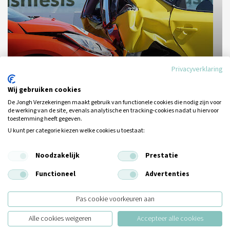
Privacyverklaring
Ik heb een aanrijding gehad
Wij gebruiken cookies
De Jongh Verzekeringen maakt gebruik van functionele cookies die nodig zijn voor
Lees meer
de werking van de site, evenals analytische en tracking‑cookies nadat u hiervoor
toestemming heeft gegeven.
U kunt per categorie kiezen welke cookies u toestaat:
Noodzakelijk
Prestatie
Functioneel
Advertenties
Veelgestelde vragen
Mobiliteit
Pas cookie voorkeuren aan
Alle cookies weigeren
Accepteer alle cookies
Ik ga alleen op reis met handbagage, heb ik dan een