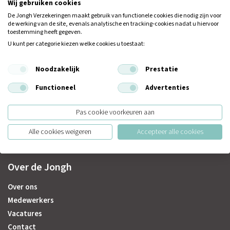
Wij gebruiken cookies
Neem dan contact met ons op.
De Jongh Verzekeringen maakt gebruik van functionele cookies die nodig zijn voor
de werking van de site, evenals analytische en tracking‑cookies nadat u hiervoor
toestemming heeft gegeven.
Vestiging Veldhoven
U kunt per categorie kiezen welke cookies u toestaat:
De Run 4312 E
5503 LN Veldhoven
Noodzakelijk
Prestatie
T:
040-2353444
Functioneel
Advertenties
E:
info@dejonghverzekeringen.nl
Pas cookie voorkeuren aan
Alle cookies weigeren
Accepteer alle cookies
Over de Jongh
Over ons
Medewerkers
Vacatures
Contact