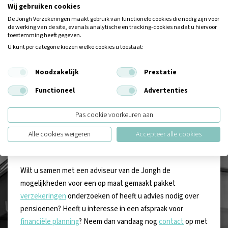
Wij gebruiken cookies
De Jongh Verzekeringen maakt gebruik van functionele cookies die nodig zijn voor
de werking van de site, evenals analytische en tracking‑cookies nadat u hiervoor
toestemming heeft gegeven.
U kunt per categorie kiezen welke cookies u toestaat:
Waarom de Jongh?
Noodzakelijk
Prestatie
Bij de Jongh werken we graag op een persoonlijke manier.
Verzekeringen en
financieel advies
zijn maatwerk en
Functioneel
Advertenties
daarvoor zijn contact en vertrouwen belangrijk. Uw
persoonlijk contactpersoon staat altijd voor u klaar, neemt
Pas cookie voorkeuren aan
de tijd voor u en neemt u alles uit handen. Zoals het
Alle cookies weigeren
Accepteer alle cookies
hoort. de Jongh is een kantoor van mensen, voor mensen,
voor u!
Wilt u samen met een adviseur van de Jongh de
mogelijkheden voor een op maat gemaakt pakket
verzekeringen
onderzoeken of heeft u advies nodig over
pensioenen? Heeft u interesse in een afspraak voor
financiële planning
? Neem dan vandaag nog
contact
op met