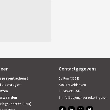
meen
Contactgegevens
s preventiedienst
De Run 4312 E
telde vragen
5503 LN Veldhoven
nten
T:
040-2353444
orwaarden
E:
info@dejonghverzekeringen.nl
ringskaarten (IPID)