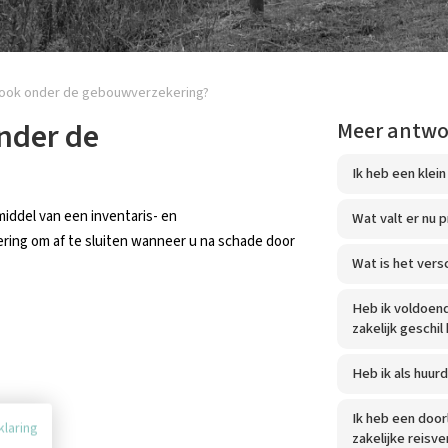
is ook onder de gebouwverzekering?
onder de
Meer antw
Ik heb een klein
iddel van een inventaris- en
Wat valt er nu 
ering om af te sluiten wanneer u na schade door
Wat is het vers
Heb ik voldoend
zakelijk geschil 
Heb ik als huu
Ik heb een door
klaring
zakelijke reisv