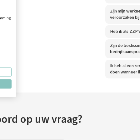
Zijn mijn werkn
veroorzaken bij
temming
Heb ik als ZZP'
Zijn de besliss
bedrijfsaanspr
Ik heb al een r
doen wanneer ik
oord op uw vraag?