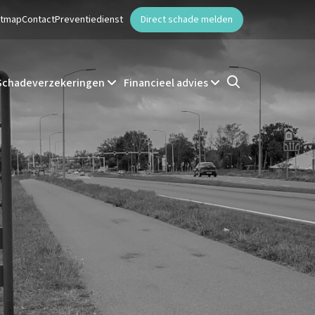
ntmap
Contact
Preventiedienst
Direct schade melden
Schadeverzekeringen
Financieel advies