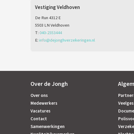
Vestiging Veldhoven
De Run 4312 E
5503 LN Veldhoven
T:
040-2353444
E:
info@dejonghverzekeringen.nl
Over de Jongh
Alge
Over ons
Partner
Medewerkers
Veelges
Vacatures
Docume
Contact
Polisvo
Samenwerkingen
Verzeke