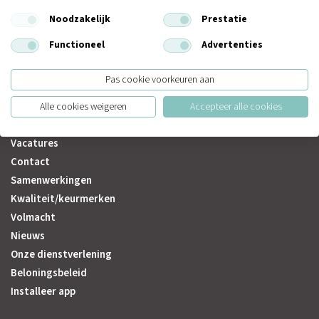
Noodzakelijk
Prestatie
Functioneel
Advertenties
Over de Jongh
Pas cookie voorkeuren aan
Over ons
Alle cookies weigeren
Accepteer alle cookies
Medewerkers
Vacatures
Contact
Samenwerkingen
Kwaliteit/keurmerken
Volmacht
Nieuws
Onze dienstverlening
Beloningsbeleid
Installeer app