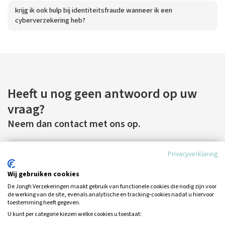
krijg ik ook hulp bij identiteitsfraude wanneer ik een
cyberverzekering heb?
Heeft u nog geen antwoord op uw
vraag?
Neem dan contact met ons op.
Vestiging Veldhoven
Privacyverklaring
De Run 4312 E
Wij gebruiken cookies
5503 LN Veldhoven
De Jongh Verzekeringen maakt gebruik van functionele cookies die nodig zijn voor
T:
040-2353444
de werking van de site, evenals analytische en tracking‑cookies nadat u hiervoor
toestemming heeft gegeven.
E:
info@dejonghverzekeringen.nl
U kunt per categorie kiezen welke cookies u toestaat: