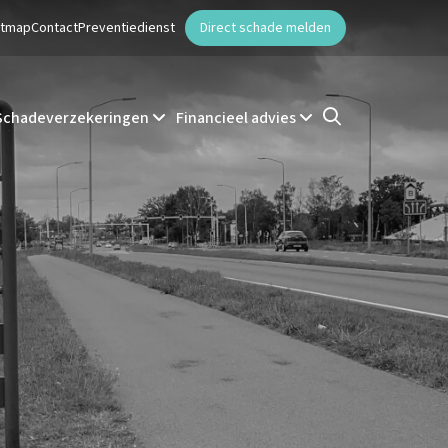
ntmap
Contact
Preventiedienst
Direct schade melden
Schadeverzekeringen
Financieel advies