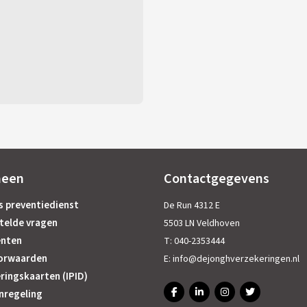
meen
Contactgegevens
s preventiedienst
De Run 4312 E
telde vragen
5503 LN Veldhoven
nten
T:
040-2353444
orwaarden
E:
info@dejonghverzekeringen.nl
ringskaarten (IPID)
nregeling