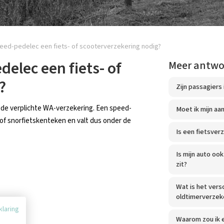
peed-pedelec een fiets- of scooterverzekering nodig?
delec een fiets- of
Meer antw
?
Zijn passagiers
r de verplichte WA-verzekering. Een speed-
Moet ik mijn aa
 of snorfietskenteken en valt dus onder de
Is een fietsverz
Is mijn auto oo
zit?
Wat is het vers
oldtimerverzek
klaring
Waarom zou ik e