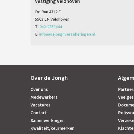
Vestiging Veldhoven
De Run 4312 E
5503 LN Veldhoven
T:
040-2353444
E:
info@dejonghverzekeringen.nl
Over de Jongh
Alge
Over ons
Partner
Medewerkers
Veelges
Vacatures
Docume
Contact
Polisvo
Samenwerkingen
Verzeke
Kwaliteit/keurmerken
Klachte