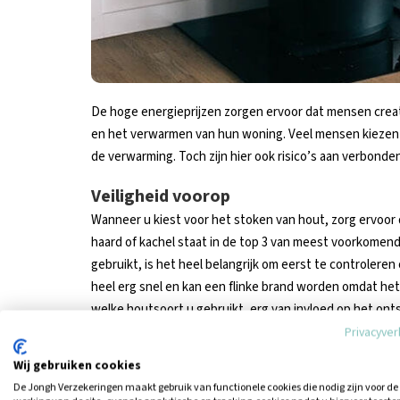
De hoge energieprijzen zorgen ervoor dat mensen crea
en het verwarmen van hun woning. Veel mensen kiezen 
de verwarming. Toch zijn hier ook risico’s aan verbonde
Veiligheid voorop
Wanneer u kiest voor het stoken van hout, zorg ervoor
haard of kachel staat in de top 3 van meest voorkomen
gebruikt, is het heel belangrijk om eerst te controlere
heel erg snel en kan een flinke brand worden omdat het
welke houtsoort u gebruikt, erg van invloed op het ont
Privacyver
Het voorkomen van een schoorsteenb
Wij gebruiken cookies
Het belangrijkste bij het voorkomen van brand bij het 
De Jongh Verzekeringen maakt gebruik van functionele cookies die nodig zijn voor de
haard of kachel regelmatig gebruikt moet dit minimaal 