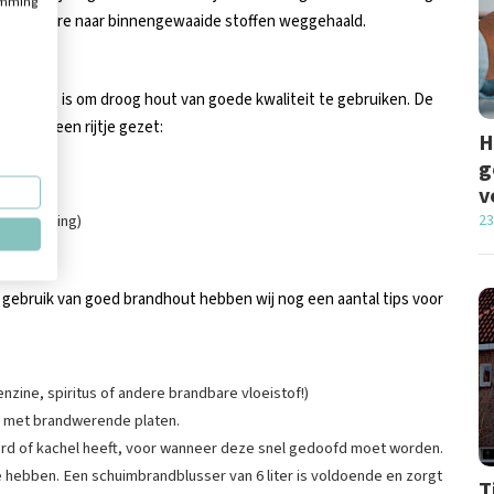
temming
s en andere naar binnengewaaide stoffen weggehaald.
 Het beste is om droog hout van goede kwaliteit te gebruiken. De
wij op een rijtje gezet:
H
g
v
ontwikkeling)
23
gebruik van goed brandhout hebben wij nog een aantal tips voor
nzine, spiritus of andere brandbare vloeistof!)
d met brandwerende platen.
aard of kachel heeft, voor wanneer deze snel gedoofd moet worden.
te hebben. Een schuimbrandblusser van 6 liter is voldoende en zorgt
T