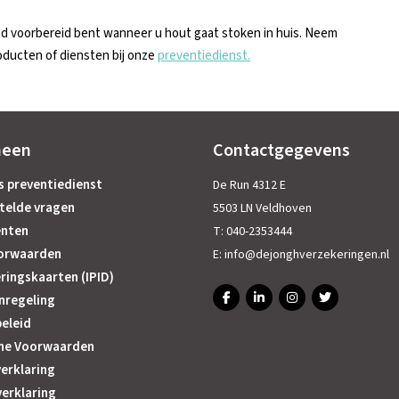
ed voorbereid bent wanneer u hout gaat stoken in huis. Neem
roducten of diensten bij onze
preventiedienst.
meen
Contactgegevens
s preventiedienst
De Run 4312 E
telde vragen
5503 LN Veldhoven
nten
T:
040-2353444
orwaarden
E:
info@dejonghverzekeringen.nl
ringskaarten (IPID)
nregeling
eleid
ne Voorwaarden
erklaring
verklaring