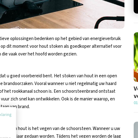
tieve oplossingen bedenken op het gebied van energieverbruik
op dit moment voor hout stoken als goedkoper alternatief voor
n die vaak over het hoofd worden gezien.
 dat u goed voorbereid bent. Het stoken van hout in een open
de brandoorzaken. Vooral wanneer u niet regelmatig uw haard
V
n of het rookkanaal schoon is. Een schoorsteenbrand ontstaat
v
 vuur zich snel kan ontwikkelen. Ook is de manier waarop, en
01
staan van brand.
klaring
rand
stoken van hout is het vegen van de schoorsteen. Wanneer u uw
1 keer per jaar gedaan worden. Tijdens het vegen worden de laag