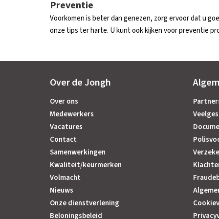
Preventie
Voorkomen is beter dan genezen, zorg ervoor dat u go
onze tips ter harte. U kunt ook kijken voor preventie p
Over de Jongh
Alge
Over ons
Partner
Medewerkers
Veelges
Vacatures
Docume
Contact
Polisvo
Samenwerkingen
Verzeke
Kwaliteit/keurmerken
Klachte
Volmacht
Fraudeb
Nieuws
Algeme
Onze dienstverlening
Cookiev
Beloningsbeleid
Privacy