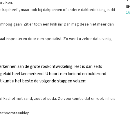
ruiken.
a
n kap heeft, maar ook bij dakpannen of andere dakbedekking is dit
16
 omhoog gaan. Zit er toch een knik in? Dan mag deze niet meer dan
al inspecteren door een specialist. Zo weet u zeker dat u veilig
erkennen aan de grote rookontwikkeling. Het is dan zelfs
t geluid heel kenmerkend. U hoort een loeiend en bulderend
t kunt u het beste de volgende stappen volgen:
 of kachel met zand, zout of soda. Zo voorkomt u dat er rook in huis
e schoorsteenklep.