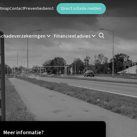
ntmap
Contact
Preventiedienst
Direct schade melden
Schadeverzekeringen
Financieel advies
Meer informatie?