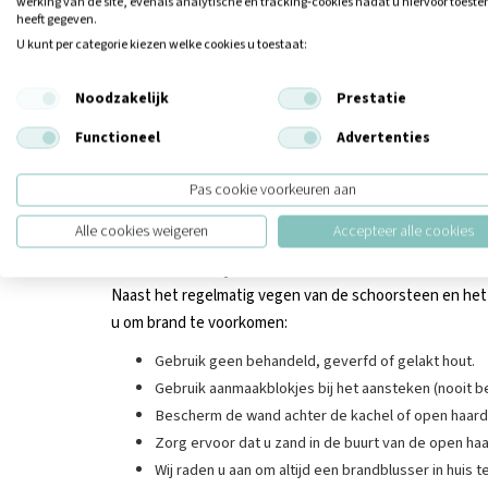
werking van de site, evenals analytische en tracking‑cookies nadat u hiervoor toes
aangekoekte, onverbrande deeltjes, de blaadjes, takje
heeft gegeven.
U kunt per categorie kiezen welke cookies u toestaat:
Houtsoorten
Er zijn natuurlijk heel veel verschillende soorten hout.
Noodzakelijk
Prestatie
drie houtsoorten die u het beste kunt gebruiken hebben 
Functioneel
Advertenties
Berkenhout (extra schoon en geeft veel warmte)
Pas cookie voorkeuren aan
Essenhout (brandt traag)
Eikenhout (brandt traag en zorgt voor weinig rook
Alle cookies weigeren
Accepteer alle cookies
Preventietips
Naast het regelmatig vegen van de schoorsteen en het 
u om brand te voorkomen:
Gebruik geen behandeld, geverfd of gelakt hout.
Gebruik aanmaakblokjes bij het aansteken (nooit be
Bescherm de wand achter de kachel of open haar
Zorg ervoor dat u zand in de buurt van de open h
Wij raden u aan om altijd een brandblusser in huis 