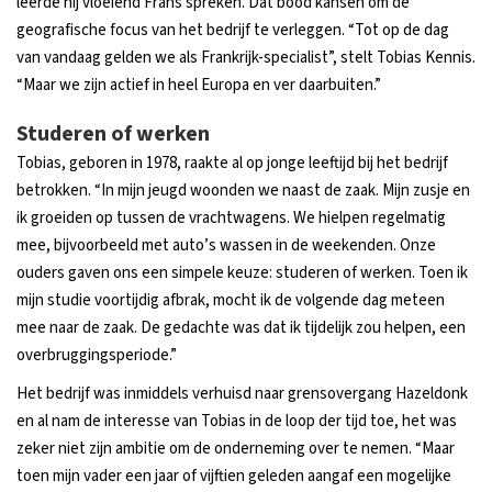
leerde hij vloeiend Frans spreken. Dat bood kansen om de
geografische focus van het bedrijf te verleggen. “Tot op de dag
van vandaag gelden we als Frankrijk-specialist”, stelt Tobias Kennis.
“Maar we zijn actief in heel Europa en ver daarbuiten.”
Studeren of werken
Tobias, geboren in 1978, raakte al op jonge leeftijd bij het bedrijf
betrokken. “In mijn jeugd woonden we naast de zaak. Mijn zusje en
ik groeiden op tussen de vrachtwagens. We hielpen regelmatig
mee, bijvoorbeeld met auto’s wassen in de weekenden. Onze
ouders gaven ons een simpele keuze: studeren of werken. Toen ik
mijn studie voortijdig afbrak, mocht ik de volgende dag meteen
mee naar de zaak. De gedachte was dat ik tijdelijk zou helpen, een
overbruggingsperiode.”
Het bedrijf was inmiddels verhuisd naar grensovergang Hazeldonk
en al nam de interesse van Tobias in de loop der tijd toe, het was
zeker niet zijn ambitie om de onderneming over te nemen. “Maar
toen mijn vader een jaar of vijftien geleden aangaf een mogelijke