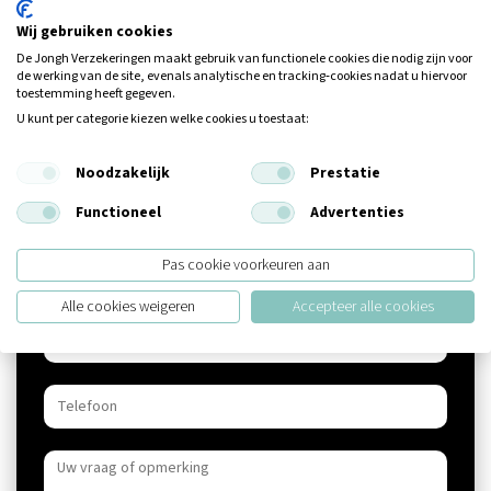
onze ambitie: leidend zijn in logistiek.”
Wij gebruiken cookies
Bij een bedrijfsopvolging komt een hoop kijken. Wilt u hier meer
De Jongh Verzekeringen maakt gebruik van functionele cookies die nodig zijn voor
over weten, neem dan contact op met een adviseur van de Jongh.
de werking van de site, evenals analytische en tracking‑cookies nadat u hiervoor
toestemming heeft gegeven.
Tijdens een persoonlijk gesprek worden dan alle mogelijkheden
U kunt per categorie kiezen welke cookies u toestaat:
besproken.
Noodzakelijk
Prestatie
Functioneel
Advertenties
Meer informatie?
Pas cookie voorkeuren aan
Alle cookies weigeren
Accepteer alle cookies