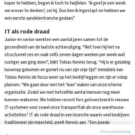
koper te hebben, begon ik toch te twijfelen. ‘Ik geef je een week
om erover te denken’, zei hij. Dus ben ik ingestapt en hebben we
een eerste aandelentranche gedaan.”
IT als rode draad
Junior en senior werkten een aantal jaren samen tot de
gezondheid van de laatste achteruitging. “Net toen hij het na
structureel zes en vaak zelfs zeven dagen werken per week wat
rustiger aan ging doen”, blikt Tobias Kennis terug. “Hij is er gelukkig
bovenop gekomen en geniet nu van zijn vrije tijd.” Inmiddels kan
Tobias Kennis de focus weer op het bedrijf leggen en zijn er volop
plannen. “We gaan door met het ‘lean’ maken van onze interne
organisatie. Zodat we met hetzelfde aantal mensen nog meer
kunnen realiseren. We hebben recent fors geïnvesteerd in nieuwe
IT-systemen voor zowel onze transporttak als onze warehouse-
activiteiten.” IT als rode draad in een branche waarin veel bedrijven
traditioneel zijn ingesteld, geeft Kennis aan. “Een goede
technische infrastructuur is noodzakelijk voor het waarmaken van
Privacyverklaring