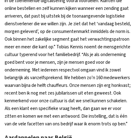
in de toenemende digitalisering vooral voordelen. Klanten die
online bestellen en zelf kunnen kijken wanneer een zending gaat
arriveren, dat past bij uitstek bij de toonaangevende logistieke
dienstverlener die we willen zijn. Je ziet dat het ‘vandaag besteld,
morgen geleverd’, op de consumentenmarkt inmiddels de norm is.
Ook binnen het zakelijke segment gaat het verwachtingspatroon
meer en meer die kant op.” Tobias Kennis noemt de mensgerichte
cultuur typerend voor het familiebedrijf. “Als je als onderneming
goed bent voor je mensen, zijn je mensen goed voor de
onderneming. Met iedereen respectvol omgaan vind ik zowel
belangrijk als vanzelfsprekend. We hebben zo’n 160 medewerkers
waarvan bijna de helft chauffeurs. Onze mensen zijn erg honkvast;
recent ben ik nog met zes jubilarissen uit eten geweest. Ook
kenmerkend voor onze cultuur is dat we snel kunnen schakelen.
Als een klant een specifieke vraag heeft, dan gaan we er voor
zitten en komen we met een antwoord. Die instelling, dat is één
van de vele facetten van ons bedrijf waar ik enorm trots op ben.”
Aardappelen naar België