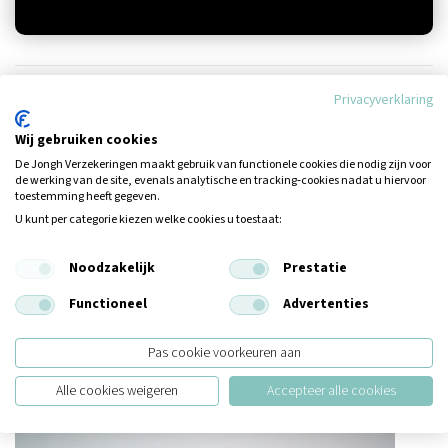
Privacyverklaring
Wij gebruiken cookies
De Jongh Verzekeringen maakt gebruik van functionele cookies die nodig zijn voor
de werking van de site, evenals analytische en tracking‑cookies nadat u hiervoor
toestemming heeft gegeven.
U kunt per categorie kiezen welke cookies u toestaat:
Noodzakelijk
Prestatie
Veranderingen in uw leven? Laat uw
Functioneel
Advertenties
verzekeringen mee veranderen
01 juli 2026
Pas cookie voorkeuren aan
Alle cookies weigeren
Accepteer alle cookies