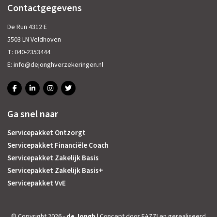
Contactgegevens
De Run 4312 E
5503 LN Veldhoven
T:
040-2353444
E:
info@dejonghverzekeringen.nl
Ga snel naar
Servicepakket Ontzorgt
Servicepakket Financiële Coach
Servicepakket Zakelijk Basis
Servicepakket Zakelijk Basis+
Servicepakket VvE
© Copyright 2026 -
de Jongh
| Concept door
EAZZI
en gerealiseerd