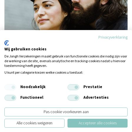
Privacyverklaring
Wij gebruiken cookies
De Jongh Verzekeringen maakt gebruik van functionele cookies die nodig zijn voor
de werking van de site, evenals analytische en tracking‑cookies nadat u hiervoor
toestemming heeft gegeven.
U kunt per categorie kiezen welke cookies u toestaat:
Noodzakelijk
Prestatie
Functioneel
Advertenties
Pas cookie voorkeuren aan
Waarom de Jongh?
Alle cookies weigeren
Accepteer alle cookies